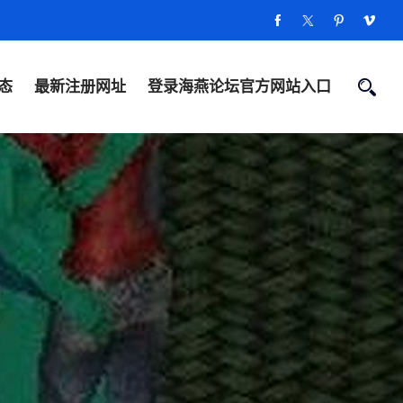
态
最新注册网址
登录海燕论坛官方网站入口