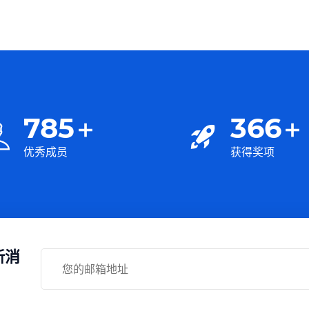
+
+
785
366
优秀成员
获得奖项
新消