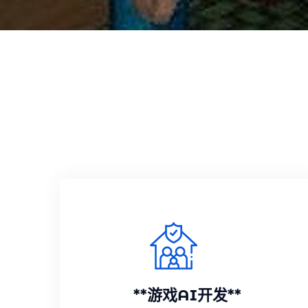
**游戏AI开发**